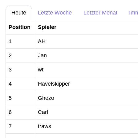
Heute
Letzte Woche
Letzter Monat
Im
Position
Spieler
1
AH
2
Jan
3
wt
4
Havelskipper
5
Ghezo
6
Carl
7
traws