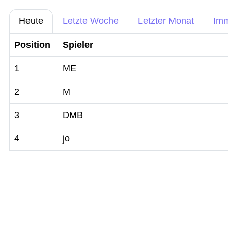
Heute
Letzte Woche
Letzter Monat
Im
Position
Spieler
1
ME
2
M
3
DMB
4
jo