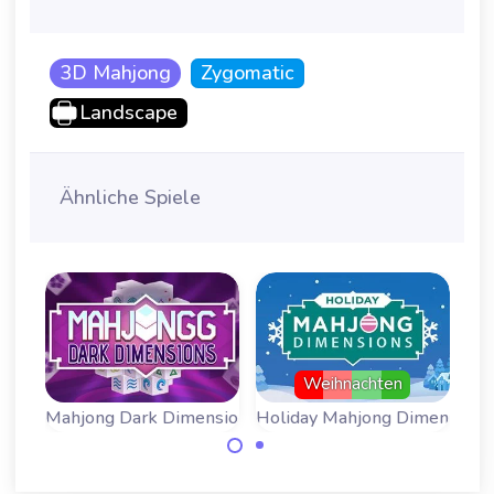
3D Mahjong
Zygomatic
Landscape
Ähnliche Spiele
Weihnachten
sions
Mahjong Dark Dimensions - Tripelzeit
Holiday Mahjong Dimensions
Mahjong
Mahjong Dark