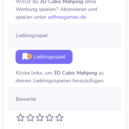
Willst du
3D Cubic Mahjong
ohne
Werbung spielen? Abonnieren und
spielen unter
adfreegames.de
.
Lieblingsspiel
Lieblingsspiel
Klicke links, um
3D Cubic Mahjong
zu
deinen Lieblingsspielen hinzuzufügen.
Bewerte