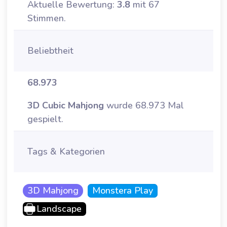
Aktuelle Bewertung:
3.8
mit 67
Stimmen.
Beliebtheit
68.973
3D Cubic Mahjong
wurde 68.973 Mal
gespielt.
Tags & Kategorien
3D Mahjong
Monstera Play
Landscape