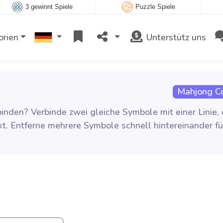
3 gewinnt Spiele
Puzzle Spiele
orien
Unterstütz uns
Mahjong C
nden? Verbinde zwei gleiche Symbole mit einer Linie, 
. Entferne mehrere Symbole schnell hintereinander fü