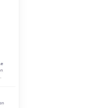
le
en
e
.
en