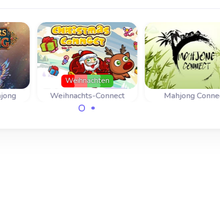
Weihnachten
hjong
Weihnachts-Connect
Mahjong Conne
Eine hübsche Vari
Kombiniere die
es
von Mahjong: Verb
Weihnachtssachen
ct-
die Steine.
paarweise und
Spiel
entferne sie alle.
n und
.