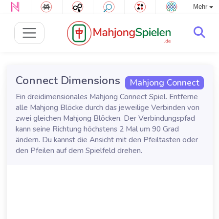
Mehr
Connect Dimensions
Mahjong Connect
Ein dreidimensionales Mahjong Connect Spiel. Entferne
alle Mahjong Blöcke durch das jeweilige Verbinden von
zwei gleichen Mahjong Blöcken. Der Verbindungspfad
kann seine Richtung höchstens 2 Mal um 90 Grad
ändern. Du kannst die Ansicht mit den Pfeiltasten oder
den Pfeilen auf dem Spielfeld drehen.