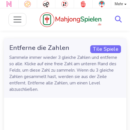
Mehr
Entferne die Zahlen
Tile Spiele
Sammele immer wieder 3 gleiche Zahlen und entferne
so alle. Klicke auf eine freie Zahl am unteren Rand des
Felds, um diese Zahl zu sammeln. Wenn du 3 gleiche
Zahlen gesammelt hast, werden sie aus der Zeile
entfernt. Entferne alle Zahlen, um einen Level
abzuschließen.