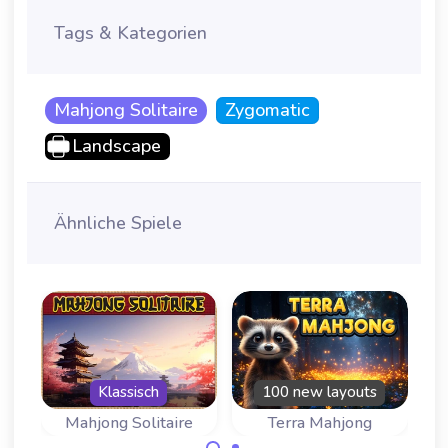
Tags & Kategorien
Mahjong Solitaire
Zygomatic
Landscape
Ähnliche Spiele
r
Klassisch
100 new layouts
ra Garden
Mahjong Solitaire
Terra Mahjong
D