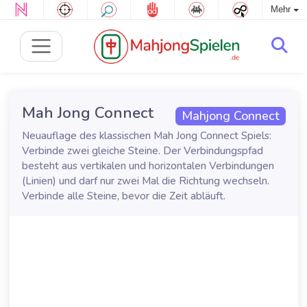
Mehr
Mah Jong Connect
Mahjong Connect
Neuauflage des klassischen Mah Jong Connect Spiels:
Verbinde zwei gleiche Steine. Der Verbindungspfad
besteht aus vertikalen und horizontalen Verbindungen
(Linien) und darf nur zwei Mal die Richtung wechseln.
Verbinde alle Steine, bevor die Zeit abläuft.