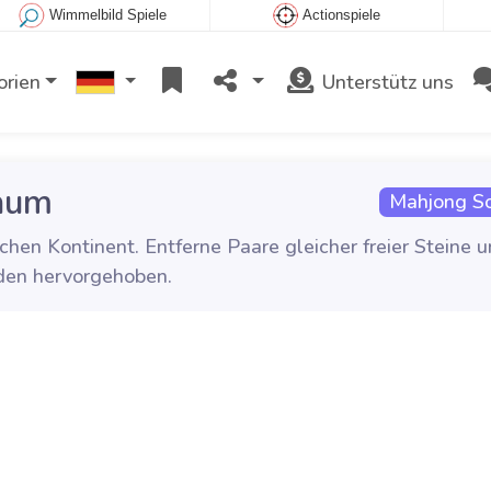
Wimmelbild Spiele
Actionspiele
orien
Unterstütz uns
raum
Mahjong Sol
hen Kontinent. Entferne Paare gleicher freier Steine 
rden hervorgehoben.