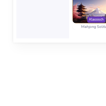
Frühling
Kein Zeitlimit
Täglich
Klassisch
akura Garden
Jeden Tag Mahjong
Mahjong Solit
Besuche uns jeden
Spiele Mahjo
g und
Tag für ein neues
Solitaire mit 
den
Brett.
traditionellen La
akura