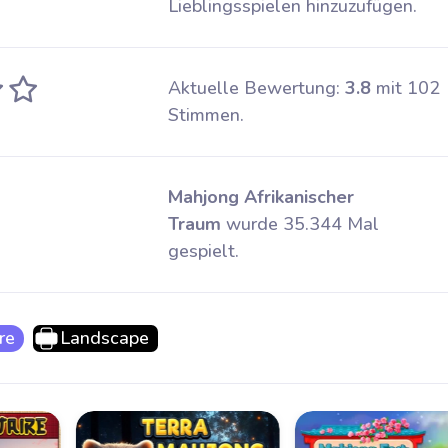
Lieblingsspielen hinzuzufügen.
Aktuelle Bewertung:
3.8
mit 102
Stimmen.
Mahjong Afrikanischer
Traum
wurde 35.344 Mal
gespielt.
re
Landscape