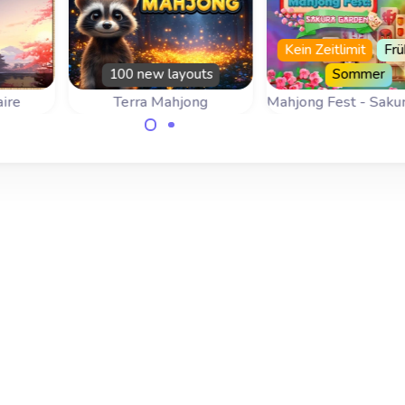
Kein Zeitlimit
Frü
100 new layouts
Sommer
aire
Terra Mahjong
Mahjong Fest - Saku
ng
Spiele Mahjong u
In diesem
dem
restauriere den
Mahjongspiel gibt es
yout.
japanischen Saku
100 neue Layouts, die
Garten.
von der Erde inspiriert
wurden.