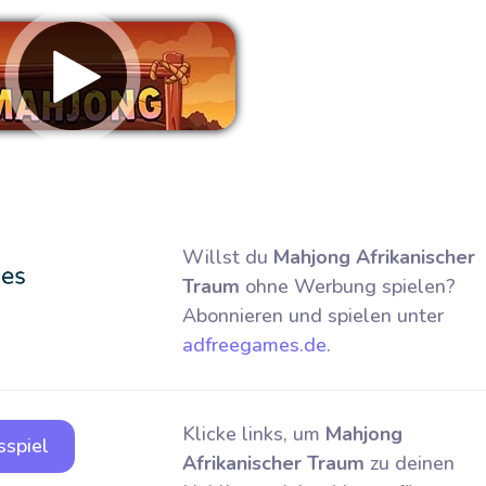
erbung entfernen
Willst du
Mahjong Afrikanischer
Traum
ohne Werbung spielen?
Abonnieren und spielen unter
adfreegames.de
.
Klicke links, um
Mahjong
sspiel
Afrikanischer Traum
zu deinen