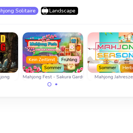
hjong Solitaire
Landscape
Kein Zeitlimit
Frühling
Sommer
Sommer
Herb
jong
Mahjong Fest - Sakura Garden
Mahjong Jahresze
Ein Mahjong Solita
Spiele Mahjong und
Spiel für alle vie
in
restauriere den
Jahreszeiten.
ten
japanischen Sakura
.
Garten.