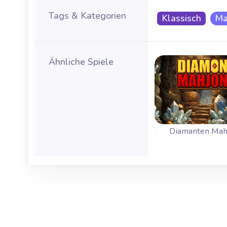
Tags & Kategorien
Klassisch
Ma
Ähnliche Spiele
erbst
100 new layouts
szeiten
Reise Mahjong
Diamanten Mah
itaire
Reise um die Welt zu
Entferne die
 vier
10 verschiedenen
Juwelensteine 
n.
Zielen und passenden
diesem Diaman
Layouts.
Mahjong Spiel