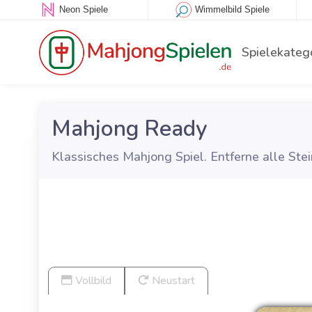
Neon Spiele
Wimmelbild Spiele
Spielekateg
Mahjong Ready
Klassisches Mahjong Spiel. Entferne alle Stei
Vollbild
Neustart