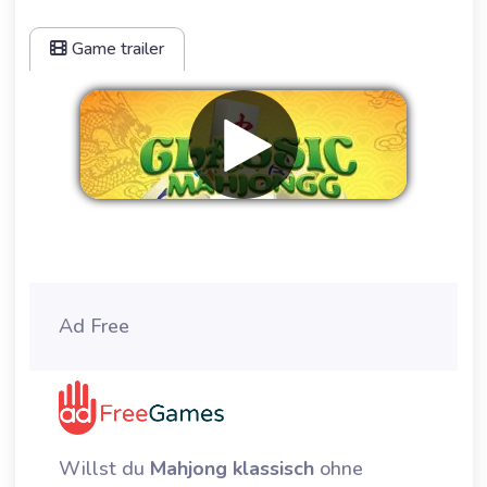
Game trailer
Werbung entfernen
Ad Free
Willst du
Mahjong klassisch
ohne