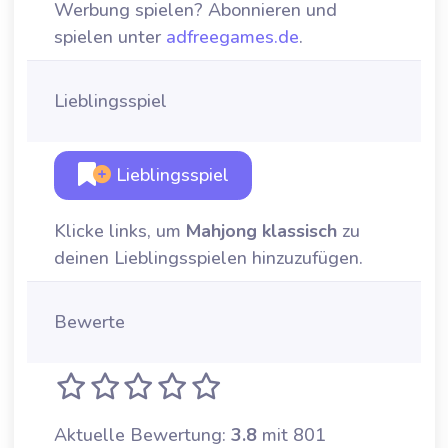
Werbung spielen? Abonnieren und
spielen unter
adfreegames.de
.
Lieblingsspiel
Lieblingsspiel
Klicke links, um
Mahjong klassisch
zu
deinen Lieblingsspielen hinzuzufügen.
Bewerte
Aktuelle Bewertung:
3.8
mit 801