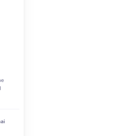
ne
d
ai