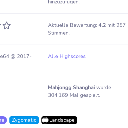
hinzuzufügen.
Aktuelle Bewertung:
4.2
mit 257
Stimmen.
le64 @ 2017-
Alle Highscores
Mahjongg Shanghai
wurde
304.169 Mal gespielt.
re
Zygomatic
Landscape