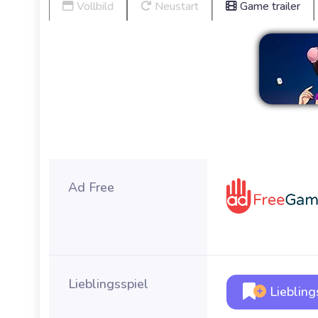
Vollbild
Neustart
Game trailer
W
Ad Free
Lieblingsspiel
Liebling