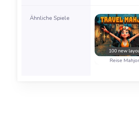
Ähnliche Spiele
Täglich
e
Klassisch
100 new layo
hjong
Mahjong Solitaire
Reise Mahjo
ag auf
Spiele Mahjong
Reise um die We
hjong
Solitaire mit dem
10 verschiede
n!
traditionellen Layout.
Zielen und pass
Layouts.