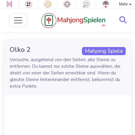
Mehr
Olko 2
Mahjong Spiele
Versuche, ausgehend von den Seiten, alle Steine zu
entfernen. Du kannst nur solche Steine auswählen, die
direkt von einer der Seiten erreichbar sind. Wenn du
gleiche Steine hintereinander entfernst, bekommst du
extra Punkte.