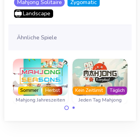
Mahjong Solitaire
Zygomatic
Landscape
Ähnliche Spiele
Sommer
Herbst
Kein Zeitlimit
Täglich
Mahjong Jahreszeiten
Jeden Tag Mahjong
Besuche uns jeden
Ein Mahjong
Tag für ein neues
Solitaire Spiel für
Brett.
alle vier
Jahreszeiten.