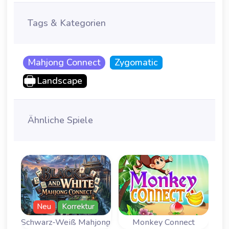
Tags & Kategorien
Mahjong Connect
Zygomatic
Landscape
Ähnliche Spiele
Neu
Korrektur
t
Schwarz-Weiß Mahjong Connect
Monkey Connect