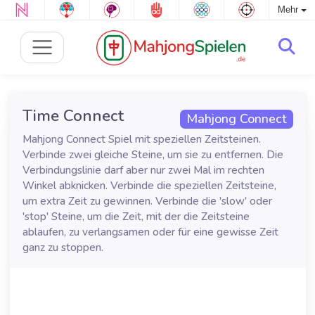
Mehr
Time Connect
Mahjong Connect
Mahjong Connect Spiel mit speziellen Zeitsteinen.
Verbinde zwei gleiche Steine, um sie zu entfernen. Die
Verbindungslinie darf aber nur zwei Mal im rechten
Winkel abknicken. Verbinde die speziellen Zeitsteine,
um extra Zeit zu gewinnen. Verbinde die 'slow' oder
'stop' Steine, um die Zeit, mit der die Zeitsteine
ablaufen, zu verlangsamen oder für eine gewisse Zeit
ganz zu stoppen.